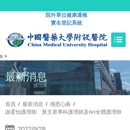
院外單位健康通報
實名登記系統
s
>
最新消息
首頁
/
最新消息
/
感恩心曲
/
謝柔怡護理師、黃文君專科護理師及6H全體護理師
2022/9/28