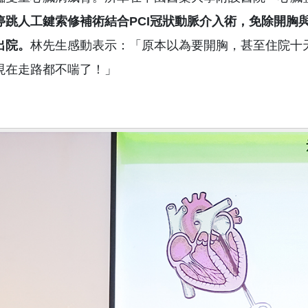
停跳人工鍵索修補術結合
PCI
冠狀動脈介入術，免除開胸
出院。
林先生感動表示：「原本以為要開胸，甚至住院十
現在走路都不喘了！」