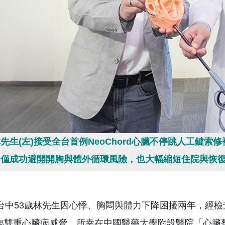
先生(左)接受全台首例NeoChord心臟不停跳人工鍵索
不僅成功避開開胸與體外循環風險，也大幅縮短住院與恢
中53歲林先生因心悸、胸悶與體力下降困擾兩年，經檢
臨雙重心臟病威脅。所幸在中國醫藥大學附設醫院「心臟