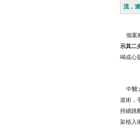
流，
個案林
示其二
竭或心
中醫大
道術，
持續跳
架植入