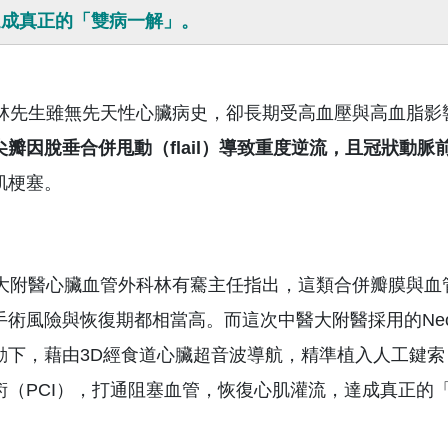
達成真正的「雙病一解」。
先生雖無先天性心臟病史，卻長期受高血壓與高血脂影
尖瓣因脫垂合併甩動（
flail
）導致重度逆流，且冠狀動脈
肌梗塞。
附醫心臟血管外科林有騫主任指出，這類合併瓣膜與血
手術風險與恢復期都相當高。而這次中醫大附醫採用的Neo
動下，藉由3D經食道心臟超音波導航，精準植入人工鍵
術（PCI），打通阻塞血管，恢復心肌灌流，達成真正的