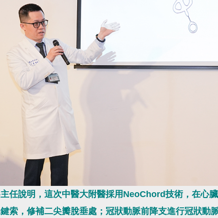
主任說明，這次中醫大附醫採用NeoChord技術，在
鍵索，修補二尖瓣脫垂處；冠狀動脈前降支進行冠狀動脈