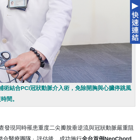
修補術結合PCI冠狀動脈介入術，免除開胸與心臟停跳風
復時間。
查發現同時罹患重度二尖瓣脫垂逆流與冠狀動脈嚴重阻
整合醫療團隊」評估後，成功施行
全台首例
NeoChord