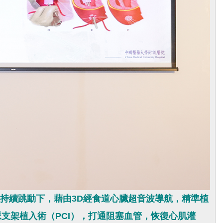
心臟持續跳動下，藉由3D經食道心臟超音波導航，精準植
支架植入術（PCI），打通阻塞血管，恢復心肌灌