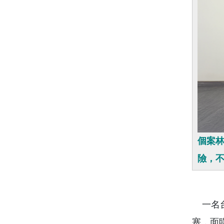
個案林
險，
一名台
塞，面