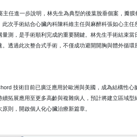
主任進一步說明，林先生為典型的後葉脫垂個案，瓣膜條件
。此次手術結合心臟內科陳科維主任與麻醉科張如心主任
構量測，是手術順利完成的重要關鍵。林先生手術結束當
速。透過此次整合式手術，不僅成功避開開胸與體外循環
。
hord 技術目前已廣泛應用於歐洲與美國，成為結構性心臟
持續拓展應用至更多高齡與複雜病人，預計將建立區域型
大原則，開啟個人化心臟治療新篇章。