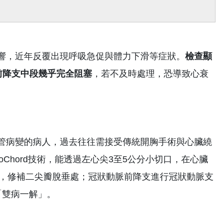
響，近年反覆出現呼吸急促與體力下滑等症狀。
檢查顯
前降支中段幾乎完全阻塞
，若不及時處理，恐導致心衰
管病變的病人，過去往往需接受傳統開胸手術與心臟繞
Chord技術，能透過左心尖3至5公分小切口，在心臟
索，修補二尖瓣脫垂處；冠狀動脈前降支進行冠狀動脈支
「雙病一解」。