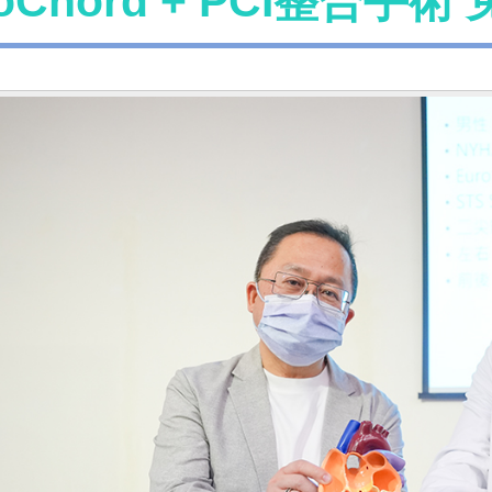
oChord + PCI整合