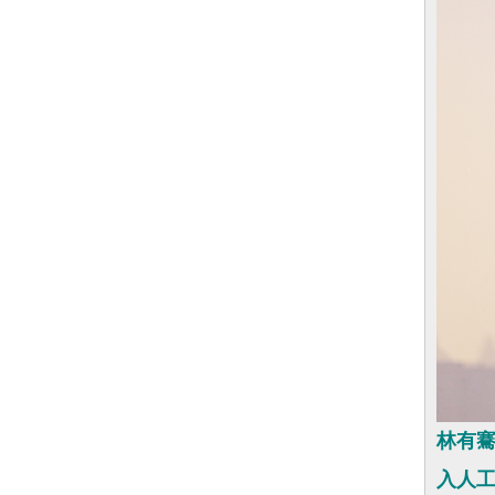
林有騫
入人工