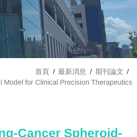
首頁
/
最新消息
/
期刊論文
/
Model for Clinical Precision Therapeutics
ung-Cancer Spheroid-