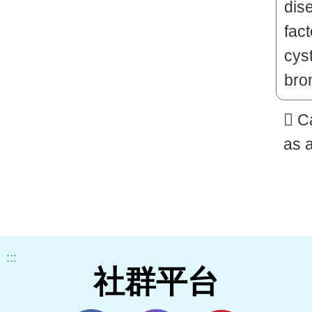
 C
as a
mort
fibr
dat
Bro
:::
Col
社群平台