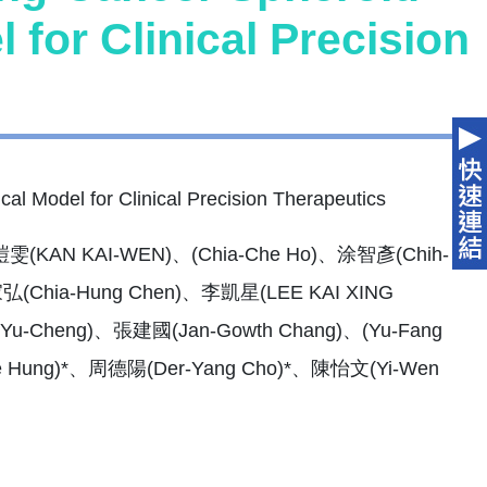
for Clinical Precision
l Model for Clinical Precision Therapeutics
雯(KAN KAI-WEN)、(Chia-Che Ho)、涂智彥(Chih-
弘(Chia-Hung Chen)、李凱星(LEE KAI XING
Yu-Cheng)、張建國(Jan-Gowth Chang)、(Yu-Fang
e Hung)*、周德陽(Der-Yang Cho)*、陳怡文(Yi-Wen