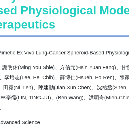
ed Physiological Model 
rapeutics
Mimetic Ex Vivo Lung-Cancer Spheroid-Based Physiologica
明佑(Ming-You Shie)、方信元(Hsin-Yuan Fang)、甘愷
)、李培志(Lee, Pei-Chih)、薛博仁(Hsueh, Po-Ren)、陳家
、田霓(Ni Tien)、陳建勳(Jian-Xun Chen)、沈祐丞(Shen, 
、林亭儒(LIN, TING-JU)、(Ben Wang)、洪明奇(Mien-Chi
，
vanced Science