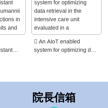
 An AIoT enabled
stant
system for optimizing data
aumannii
retrieval in the intensive
ctions in
care unit evaluated in a
its and
randomized crossover
 of
pilot trial
obial
院長信箱