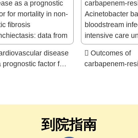
ardiovascular disease
 Outcomes of
 prognostic factor for
carbapenem-resi
ality in non-cystic
Acinetobacter b
osis bronchiectasis:
bloodstream infe
a from the Taiwan
intensive care un
nchiectasis Research
prognostic effect
laboration
different antimicr
到院指南
regimens