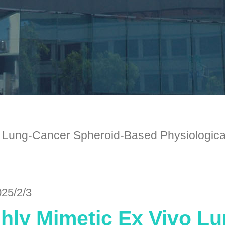
 Lung-Cancer Spheroid-Based Physiological 
025/2/3
hly Mimetic Ex Vivo L