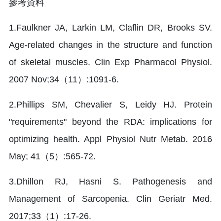
參考資料
1.Faulkner JA, Larkin LM, Claflin DR, Brooks SV.
Age-related changes in the structure and function
of skeletal muscles. Clin Exp Pharmacol Physiol.
2007 Nov;34（11）:1091-6.
2.Phillips SM, Chevalier S, Leidy HJ. Protein
"requirements" beyond the RDA: implications for
optimizing health. Appl Physiol Nutr Metab. 2016
May; 41（5）:565-72.
3.Dhillon RJ, Hasni S. Pathogenesis and
Management of Sarcopenia. Clin Geriatr Med.
2017;33（1）:17-26.