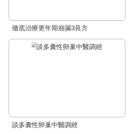
徹底治療更年期崩漏3良方
談多囊性卵巢中醫調經