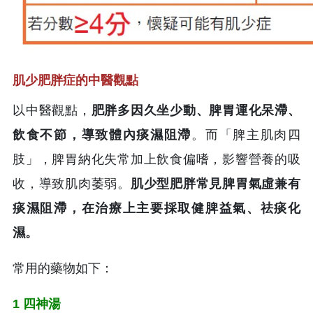
肌少肥胖症的中醫觀點
以中醫觀點，
肥胖多因久坐少動、脾胃運化呆滯、
飲食不節，導致體內痰濕阻滯
。而「脾主肌肉四
肢」，脾胃納化失常加上飲食偏嗜，影響營養的吸
收，導致肌肉萎弱。
肌少型肥胖常見脾胃氣虛兼有
痰濕阻滯，在治療上主要採取健脾益氣、祛痰化
濕。
常用的藥物如下：
1 四神湯