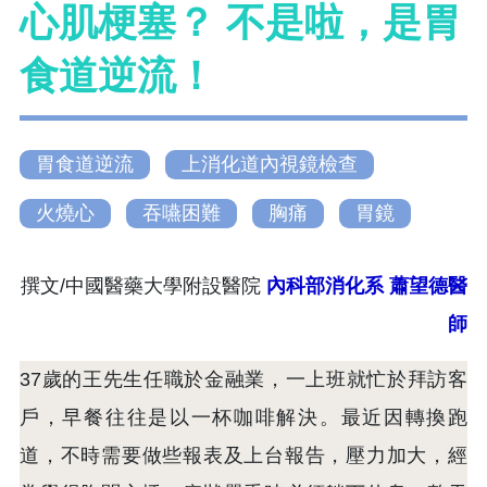
心肌梗塞？ 不是啦，是胃
食道逆流！
胃食道逆流
上消化道內視鏡檢查
火燒心
吞嚥困難
胸痛
胃鏡
撰文/中國醫藥大學附設醫院
內科部消化系
蕭望德醫
師
37歲的王先生任職於金融業，一上班就忙於拜訪客
戶，早餐往往是以一杯咖啡解決。最近因轉換跑
道，不時需要做些報表及上台報告，壓力加大，經