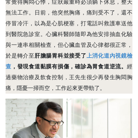
常覺得胸悶心悸，症狀嚴重時必須躺下休息，整天
無法工作。日前，他突然胸痛，痛到受不了，還不
停冒冷汗，以為是心肌梗塞，打電話叫救護車送他
到醫院急診室。心臟科醫師隨即為他安排抽血化驗
與一連串相關檢查，但心臟血管及心律都很正常，
於是轉介至
肝膽腸胃科並接受了
上消化道內視鏡檢
查
，發現食道黏膜有損傷，確診為胃食道逆流。
經
過藥物治療及飲食控制，王先生很少再發生胸悶胸
痛，隱憂一掃而空，工作起來更帶勁了。