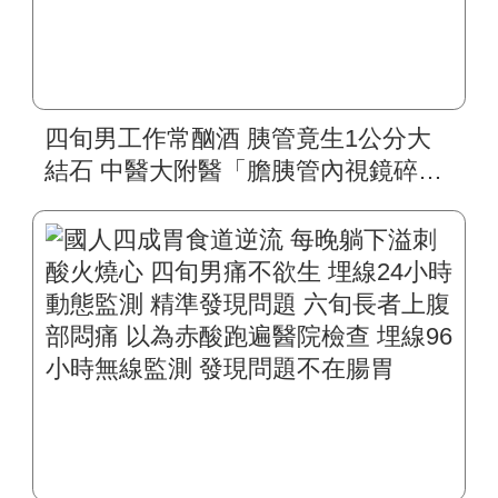
四旬男工作常酗酒 胰管竟生1公分大
結石 中醫大附醫「膽胰管內視鏡碎
石」 精準擊破頑固結石 無需住院、無
副作用 戒酒重拾健康人生