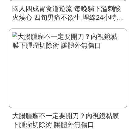
國人四成胃食道逆流 每晚躺下溢刺酸
火燒心 四旬男痛不欲生 埋線24小時動
態監測 精準發現問題 六旬長者上腹部
悶痛 以為赤酸跑遍醫院檢查 埋線96小
時無線監測 發現問題不在腸胃
大腸腫瘤不一定要開刀？內視鏡黏膜
下腫瘤切除術 讓體外無傷口