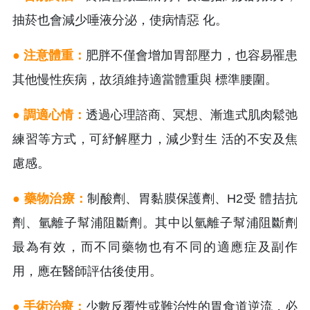
抽菸也會減少唾液分泌，使病情惡 化。
● 注意體重：
肥胖不僅會增加胃部壓力，也容易罹患
其他慢性疾病，故須維持適當體重與 標準腰圍。
● 調適心情：
透過心理諮商、冥想、漸進式肌肉鬆弛
練習等方式，可紓解壓力，減少對生 活的不安及焦
慮感。
● 藥物治療：
制酸劑、胃黏膜保護劑、H2受 體拮抗
劑、氫離子幫浦阻斷劑。其中以氫離子幫浦阻斷劑
最為有效，而不同藥物也有不同的適應症及副作
用，應在醫師評估後使用。
● 手術治療：
少數反覆性或難治性的胃食道逆流，必