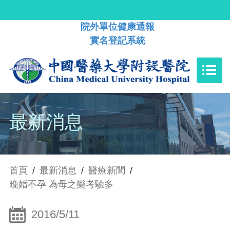
院外單位健康通報
實名登記系統
最新消息
首頁
/
最新消息
/
醫療新聞
/
晚婚不孕 為母之樂考驗多
2016/5/11