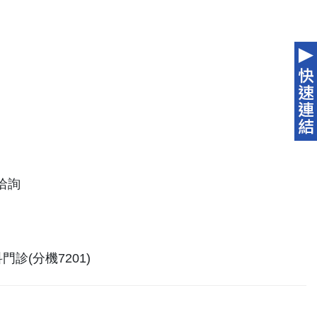
洽詢
診(分機7201)