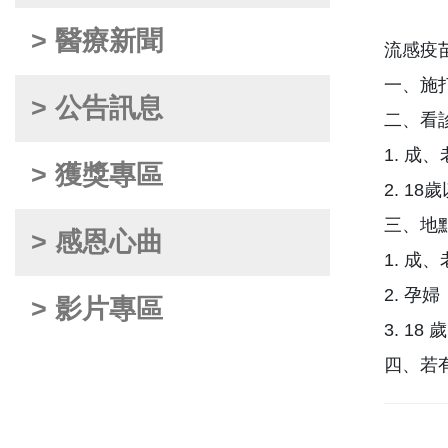
> 醫療新聞
流感疫
一、施打
> 公告訊息
二、看
1. 成
> 獲獎專區
2. 1
三、地
> 感恩心曲
1. 成
2. 孕
> 影片專區
3. 1
四、若有