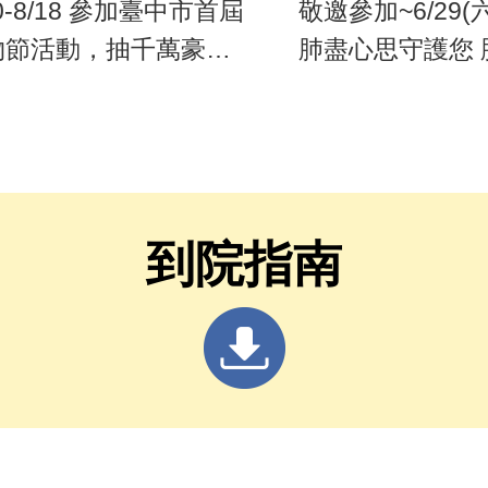
10-8/18 參加臺中市首屆
敬邀參加~6/29(六
物節活動，抽千萬豪
肺盡心思守護您 
、百萬名車等好禮
會
到院指南