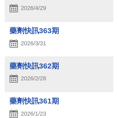
2026/4/29
藥劑快訊363期
2026/3/31
藥劑快訊362期
2026/2/28
藥劑快訊361期
2026/1/23