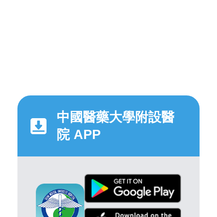
中國醫藥大學附設醫
院 APP