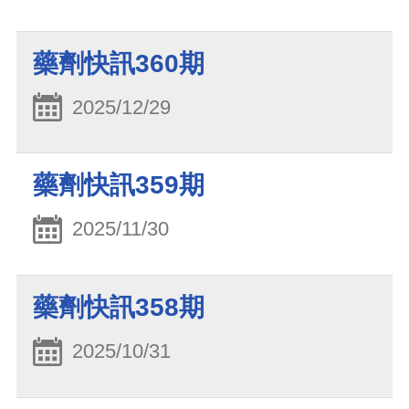
藥劑快訊360期
2025/12/29
藥劑快訊359期
2025/11/30
藥劑快訊358期
2025/10/31