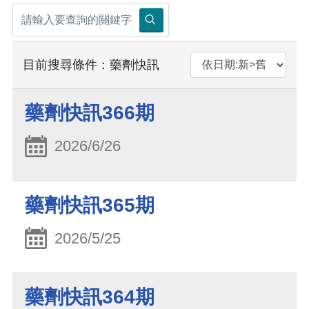
目前搜尋條件：藥劑快訊
藥劑快訊366期
2026/6/26
藥劑快訊365期
2026/5/25
藥劑快訊364期