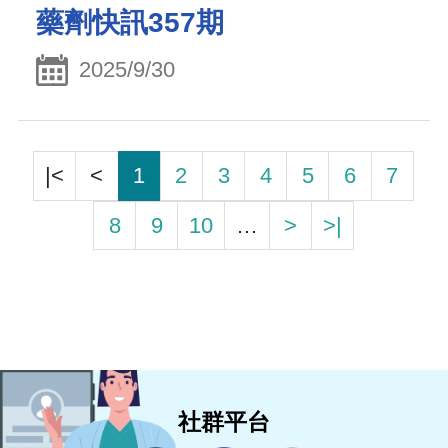
藥劑快訊357期
2025/9/30
|<
<
1
2
3
4
5
6
7
8
9
10
…
>
>|
社群平台