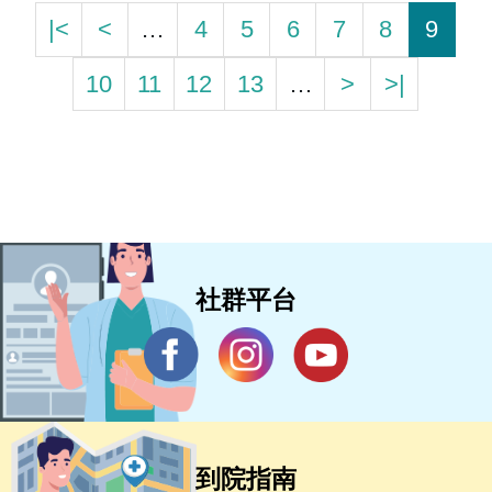
|<
<
…
4
5
6
7
8
9
10
11
12
13
…
>
>|
社群平台
到院指南