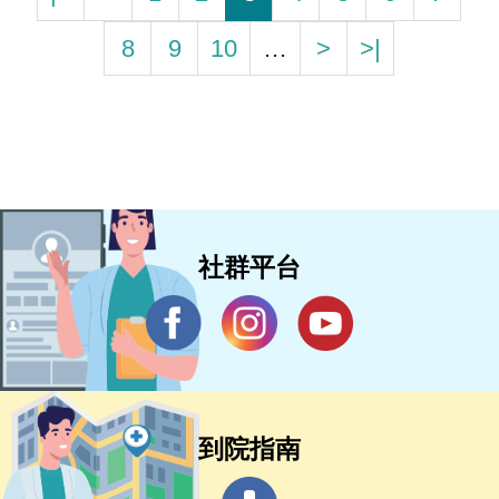
8
9
10
…
>
>|
社群平台
到院指南