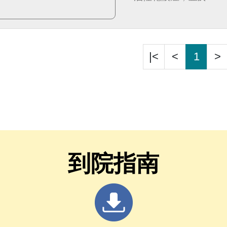
指南內。
|<
<
1
>
到院指南