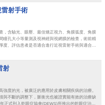
傷口疼痛、甚至顏面留下疤痕。
 近視雷射手術
查，含驗光、眼壓、最佳矯正視力、角膜弧度、角膜
間瞳孔大小等量測及視神經與視網膜的檢查，術前精
厚度、評估患者是否適合進行近視雷射手術與適合以
雷射手術全程於正壓雷射手術室無菌進行，雷射儀器
功能。
雷射
高強度的光，被廣泛的應用於皮膚相關疾病的治療。
積與不斷的調整下，脈衝光也被證實能有效的治療缺
7年正式列入乾眼症協會(DEWS)所推出的乾眼症治療