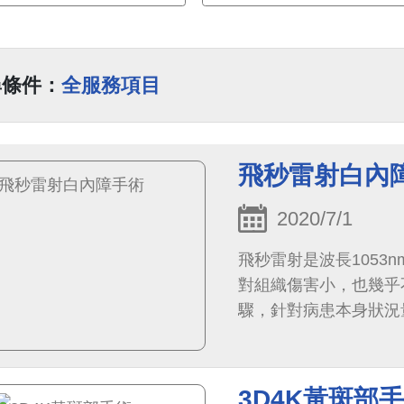
尋條件：
全服務項目
飛秒雷射白內
2020/7/1
飛秒雷射是波長105
對組織傷害小，也幾乎
驟，針對病患本身狀況
體前囊袋環狀撕除，及
位，使手術更精準更安
放入人工水晶體。
3D4K黃斑部