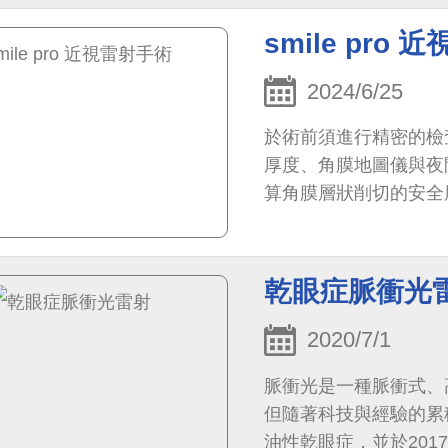
嚴重眼窩及眼瞼腫脹、
smile pro
2024/6/25
於術前須進行精密的檢
厚度、角膜地圖儀與夜
算角膜層狀削切的安全
下哪種手術。本院近視
皆有電腦眼球追蹤定位
乾眼症脈衝光
2020/7/1
脈衝光是一種脈衝式、
但隨著科技與經驗的累
油性乾眼症，並於201