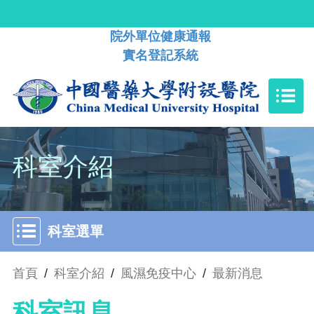
院外單位健康通報
實名登記系統
科室介紹
科室選單
首頁
/
科室介紹
/
風濕免疫中心
/
最新消息
科室訊息