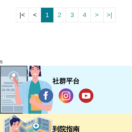
|<
<
1
2
3
4
>
>|
s
社群平台
到院指南