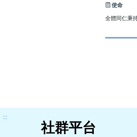
使命
全體同仁秉
:::
社群平台