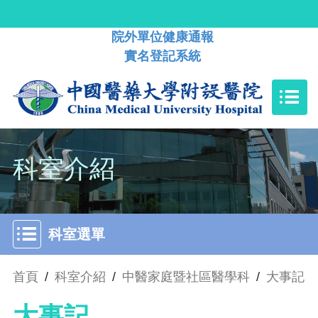
院外單位健康通報
實名登記系統
科室介紹
科室選單
首頁
/
科室介紹
/
中醫家庭暨社區醫學科
/
大事記
大事記