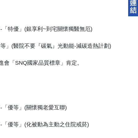
「特優」(銀享利~到宅關懷獨醫無厄)
等」(醫院不要『碳氣』光動能-減碳造熱計劃)
進會「SNQ國家品質標章」肯定。
「優等」(關懷獨老愛互聯)
-「優等」(化被動為主動之住院戒菸)