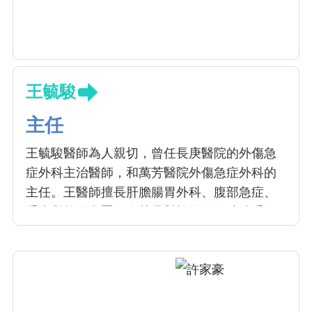
王毓駿
主任
王毓駿醫師為人親切，曾任長庚醫院的外傷急
症外科主治醫師，和萬芳醫院外傷急症外科的
主任。王醫師擅長肝膽腸胃外科、腹部急症、
重症與外傷處置，尤其是對於微創腹腔鏡手術
治療非常嫻熟專精；除提供專業服務造福無數
病患外，王醫師亦致力於臨床教學，給予實習
醫學生精闢的說明與研析，深受醫學生們的愛
戴與推崇。更多次獲邀至各醫學研討會專題擔
任講師，幽默風趣深入淺出的演講深受好評