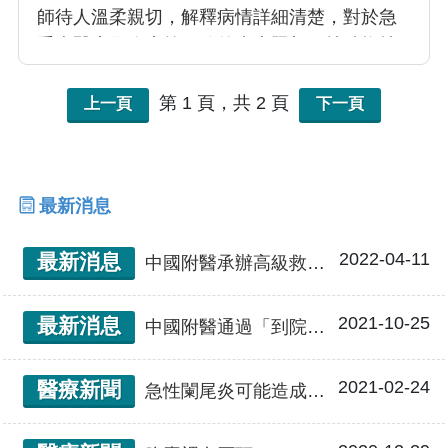
師待人溫柔親切，解釋病情詳細清楚，對於急
重症醫療及臨床第一線的病患照顧，持續抱持
著專業與親切熱忱的態度。主要專長為腹部急
症及腹腔鏡手術，複雜性外傷及重症醫療
第 1 頁，共 2 頁
上一頁
下一頁
最新消息
2022-04-11
最新消息
中國附醫承辦高級救護技術員訓練 攜手臺中市消防局提升到院前救護品質
2021-10-25
最新消息
中國附醫通過「到院前創傷救命術」訓練中心認證 攜第一線救護人員提升嚴重外傷救護技術
2021-02-24
醫療新聞
急性闌尾炎可能造成致命的腹膜炎