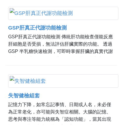
GSP肝真正代謝功能檢測
GSP肝真正代謝功能檢測 傳統肝功能檢查僅能反應
肝細胞是否受損，無法評估肝臟實際的功能。 透過
GSP 半乳糖快速檢測，可即時掌握肝臟的真實代謝
能力。 肝臟是沉默的器官，多數人直到症狀出現
時，往往已錯過最佳介入時機。 干能安半乳糖快速
測試系統特點： 75 秒快速完成，以單點血液定量評
估「肝臓代謝功能」 同時反應肝臟血流量與肝代謝
酵素活性，評估「肝臟真實功能狀態」 美國FDA、
失智健檢組套
台灣衛福部推薦使用 高度安全性、專一性、靈敏度
與特異度的肝代謝功能檢測方法 擁有全球50多國專
記憶力下降，如常忘記事情、日期或人名，未必僅
利技術 誰適合這項檢查？ 有脂肪肝、慢性肝炎或三
為正常老化，亦可能與失智症相關。大腦的記憶、
高族群 需評估肝臟真正代謝功能者 健康檢査想更了
思考與專注等能力統稱為「認知功能」，當其出現
解肝臟狀況者 希望長期追蹤肝臟代謝狀態者
退化並影響日常生活時，應提高警覺。 失智症依病