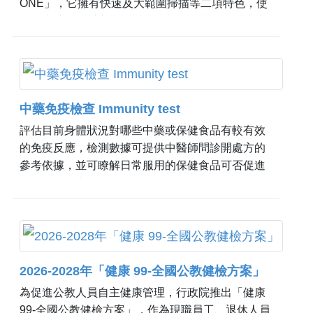
ONE」，它擁有快速及大範圍掃描等二項特色，使
得檢查時較不受心跳及呼吸限制，提升檢查的成功
率；並可縮短掃描時間，降低輻射劑量及顯影劑的
使用量；當然完整的影像品質，更有助於醫師的判
讀。
中藥免疫檢查 Immunity test
評估目前身體狀況對哪些中藥或保健食品有較有效
的免疫反應，檢測數據可提供中醫師問診開處方的
參考依據，並可瞭解日常服用的保健食品可否促進
身體免疫能力。
2026-2028年「健康 99-全國公教健檢方案」
為促進公教人員自主健康管理，行政院推出「健康
99-全國公教健檢方案」，作為現職員工、退休人員