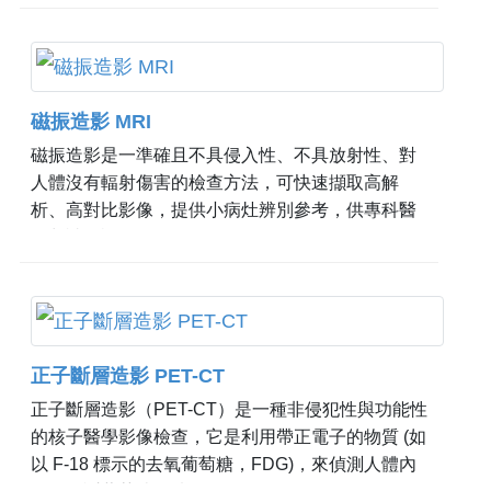
因可分為退化性、血管性及其他因素，其中以阿茲
海默症最為常見。初期多以記憶力衰退為主要表
現，隨病程進展，可能出現時間、地點混亂、語言
困難、物品錯置及情緒或個性改變等情形，且多為
磁振造影 MRI
不可逆變化。 由於失智症早期症狀不明顯，且可能
為多重原因所致，本中心規劃失智健檢套組，整合
磁振造影是一準確且不具侵入性、不具放射性、對
影像檢查與臨床評估，提供完整且專業的認知功能
人體沒有輻射傷害的檢查方法，可快速擷取高解
檢測服務，協助及早辨識風險並進行適當介入，以
析、高對比影像，提供小病灶辨別參考，供專科醫
維護腦部健康。
師判讀解說。
正子斷層造影 PET-CT
正子斷層造影（PET-CT）是一種非侵犯性與功能性
的核子醫學影像檢查，它是利用帶正電子的物質 (如
以 F-18 標示的去氧葡萄糖，FDG)，來偵測人體內