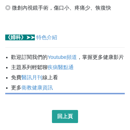
◎ 微創內視鏡手術
，
傷口小、疼痛少、恢復快
《婦科》➤➤
特色介紹
歡迎訂閱我們的
Youtube頻道
，掌握更多健康影片
主題系列輕鬆聊
疾病醫點通
免費
醫訊月刊
線上看
更多
衛教健康資訊
回上頁