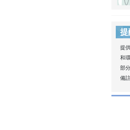
提
提
和
部分
備