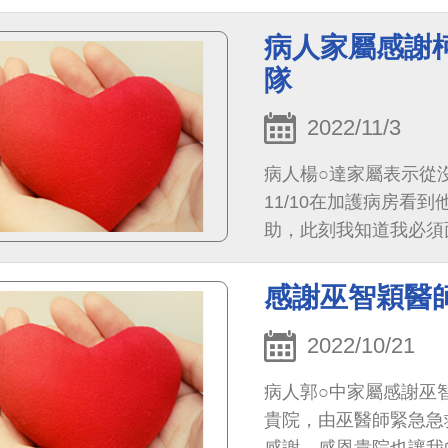
力，但如廁仍堅持下床
以及協助病人下床方式
病人家屬感謝
質護理師。
隊
2022/11/3
病人楊○達家屬表示從
11/10在加護病房看
助，此刻我知道我必須
裡，特別感謝柯道維醫
眠，搶時間搶救老公，由
感謝巫智穎醫
著熟睡的老公，幸福感
很多，包括第一外科加
2022/10/21
師，老公說她超級細心
病人郭○中家屬感謝巫智
房裡有點溫暖，謝謝您！
貴院，由巫醫師緊急急
切、專業、溫柔又有耐
感謝，感恩貴院也讓我