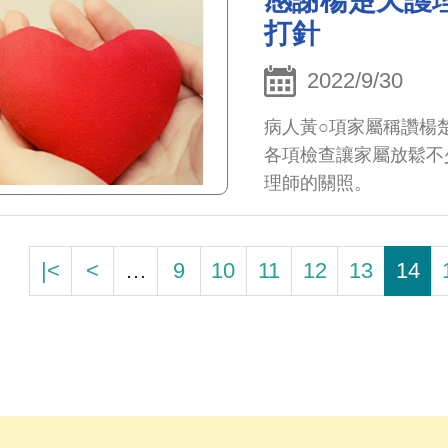
感謝楊楚天護
打針
2022/9/30
病人黃○項家屬稱讚楊
各項檢查讓家屬放鬆不
理師的關照。
|<
<
…
9
10
11
12
13
14