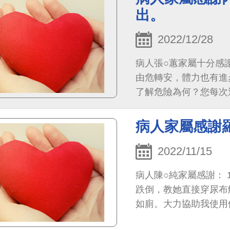
出。
2022/12/28
病人張○蕙家屬十分感
由危轉安，體力也有進
了解危險為何？您每次
堅定在這白袍的志業上
的付出！
病人家屬感謝
2022/11/15
病人陳○純家屬感謝：
跌倒，教她直接穿尿布
如廁。大力協助我使用
師是值得鼓勵的與病患