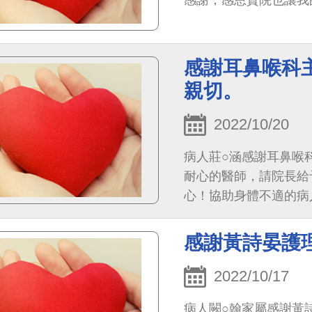
會我們引流管的袋子除
這麼優秀的醫師無以回
可以更大更舒服，這雖
您，謝謝。
謝您！ 胸腔外科的林
療與救助，讓手術順利
感謝耳鼻喉科
腸肛門外科的柯道維醫
親切。
得柯主任及其醫療團隊
胸腔外科的部門，協助
2022/10/20
內心深感敬佩，其中在
病人莊○涵感謝耳鼻喉
此時給大家出難題添麻
耐心的醫師，請院長給
知這動作給予老公超級
心！協助身體不適的病
療，還適時給予我最好
醫非常需要像林淑惠護
原進度，甚至有時是在
了！柯主任真是沒架子
感謝黃詩晏護
我們深感驕傲與感動，
2022/10/17
強大了、太優秀了，千
病人闕○翰家屬感謝黃