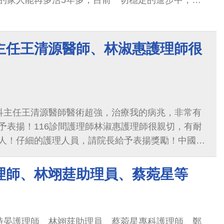
了掛在點滴架上，還可以夾床墊套，這樣活動範圍就
報，如果真有那麼一天，我願意去貴院當義工，感謝
是小小的舉動，但對病患而言真的受惠，很暖心，謝
昱森醫師，感謝您願意緊急接下這病患並給予最棒的醫
，且無數次的病房探視關心，謝謝您及團隊！ 大腸直
主任王清源醫師、林淑惠護理師很
師，2018年因大腸癌在院內治療至今。此次病發，幸
在第一時間排除萬難緊急為老公手術治療，甚至整合
搶救老公的生命，這解決問題的速度及精湛的醫術，
加護病房那幾天，老公精神狀況異常，對不起！老公
科主任王清源醫師醫術超強，治療我的病兆，非常有
煩了，柯主任不只一次握住老公的手給予鼓勵，殊不
予表揚！116診間護理師林淑惠護理師很親切，有耐
大的能量。不只是身體上，心靈上更是得以安心治
人！仔細的護理人員，請院長給予表揚獎勵！中國附
的治療意見與決定。在普通病房，更無數次來關心復
理師的人，感謝。
晚上、在假日，原來是剛離開手術房，天啊！太辛苦
有溫度又帥氣的好醫師，能遇上這麼用心的好醫師，
理師、林翊莛助理員、蔡菀星等
謝謝您！謝謝所有與老公有接觸的所有人，這團隊太
言萬語…深深感恩。
詩晏護理師、林翊莛助理員、蔡菀星專科護理師、鄭