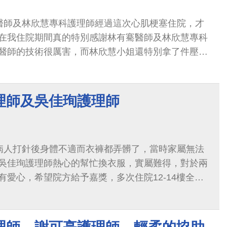
醫師及林欣慧專科護理師經過這次心肌梗塞住院，才
在我住院期間真的特別感謝林有騫醫師及林欣慧專科
醫師的技術很厲害，而林欣慧小姐還特別拿了件壓力
感動，特別感謝8樓及12樓的醫生及護理師們日夜不
感謝。
理師及吳佳珣護理師
病人打針後身體不適而衣褲都弄髒了，當時家屬無法
吳佳珣護理師熱心的幫忙換衣服，實屬難得，對於兩
愛心，希望院方給予嘉獎，多次住院12-14樓全體
顧，深感謝意，謝謝蔡醫師團隊。