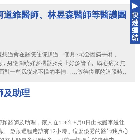
使用便盆椅，蔡佳霖護理師細心教學病床調整方式，
，並每次下床均熱心協助共同完成，是值得鼓勵的優
柯道維醫師、林昱森醫師等醫護團
沒想過會在醫院住院超過一個月~老公因病手術，
到他，身邊圍繞好多機器及身上好多管子。既心痛又無
面對一些我從來不懂的事情……等待復原的這段時間
師、林昱森醫師及醫療團隊的大家，在開刀房犧牲睡
衷的感謝與感激。 此刻凌晨02：30沒了睡意，看
師及助理
油然而生，且逐漸擴大，回想這段日子，要感謝的人
護病房所有照顧老公的醫護人員，尤其是蔡昀臻護理
、有耐心，給予他貼心的協助，讓他在冰冷的加護病
穎醫師及助理，家人在106年6月9日由救護車送往
 病房1206的所有醫護人員對我們都很好，很親
救，急救過程應該有12小時，這麼優秀的醫師我真心
心，尤其是張雅芝護理師，她好熱心、很陽光，她教
的家人能再多活5年多，目前一切穩定的進步中，有