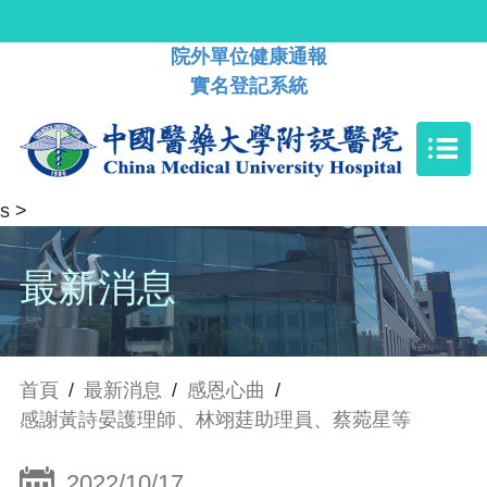
院外單位健康通報
實名登記系統
s
>
最新消息
首頁
/
最新消息
/
感恩心曲
/
感謝黃詩晏護理師、林翊莛助理員、蔡菀星等
2022/10/17