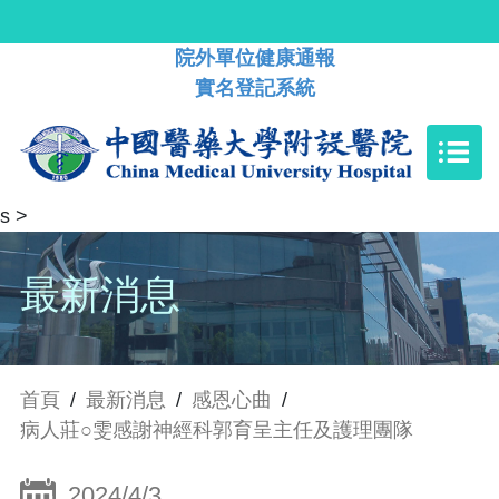
院外單位健康通報
實名登記系統
s
>
最新消息
首頁
/
最新消息
/
感恩心曲
/
病人莊○雯感謝神經科郭育呈主任及護理團隊
2024/4/3