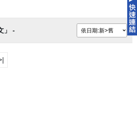
」 -
>|