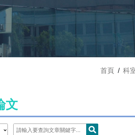
首頁
/
科
論文