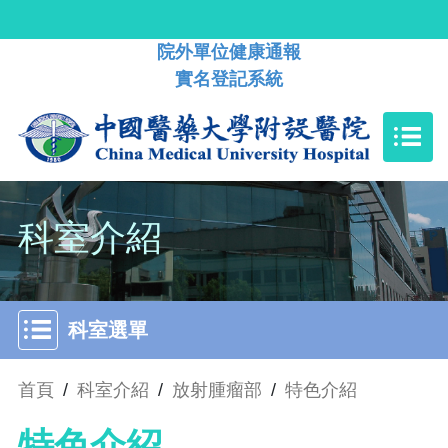
院外單位健康通報
實名登記系統
科室介紹
科室選單
首頁
/
科室介紹
/
放射腫瘤部
/
特色介紹
特色介紹