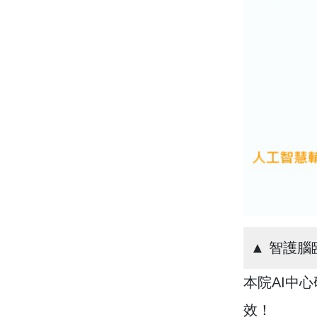
▲ 智護
本院AI中
效！