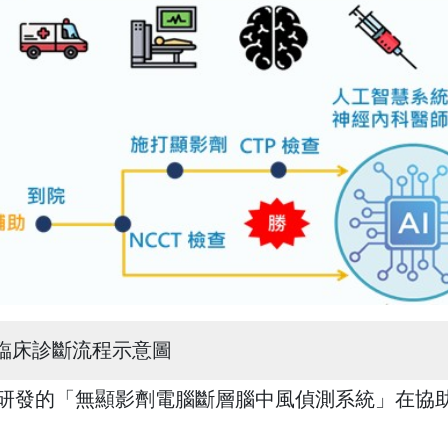
腦臨床診斷流程示意圖
心研發的「無顯影劑電腦斷層腦中風偵測系統」在協