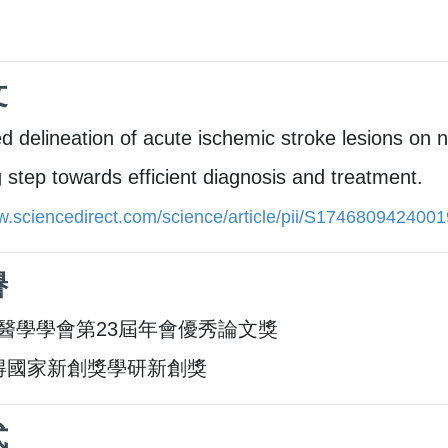
文
 delineation of acute ischemic stroke lesions on 
 step towards efficient diagnosis and treatment.
w.sciencedirect.com/science/article/pii/S174680942400
譽
醫學學會第23屆年會優秀論文獎
-獲得國家新創獎學研新創獎
式