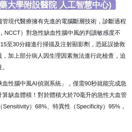
醫藥大學附設醫院 人工智慧中心)
儘管現代醫療擁有先進的電腦斷層技術，診斷過程
 CT，NCCT）對急性缺血性腦中風的判讀敏感度不
需耗時15至30分鐘進行掃描及注射顯影劑，恐延誤搶救
員，加上部分病人因生理因素無法進行此檢查，迫
性。
血性腦中風AI偵測系統」，僅需90秒就能完成急
算缺血體積！對於體積大於70毫升的急性大血管
tivity）68%、特異性（Specificity）95%，