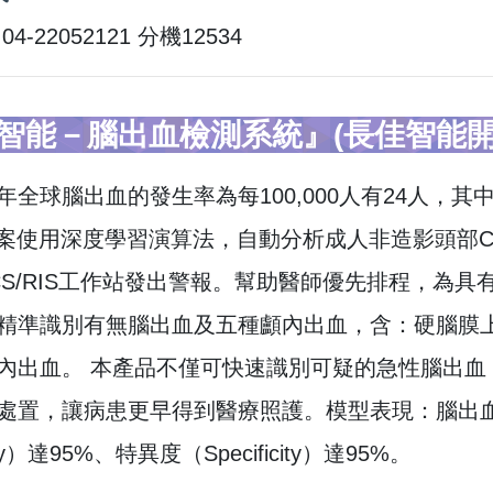
4-22052121 分機12534
智能－腦出血檢測系統』(長佳智能開
全球腦出血的發生率為每100,000人有24人，其中
。本案使用深度學習演算法，自動分析成人非造影頭部C
CS/RIS工作站發出警報。幫助醫師優先排程，為具有
精準識別有無腦出血及五種顱內出血，含：硬腦膜
內出血。 本產品不僅可快速識別可疑的急性腦出血
處置，讓病患更早得到醫療照護。模型表現：腦出血判讀
vity）達95%、特異度（Specificity）達95%。