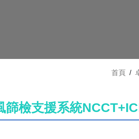
首頁
/
篩檢支援系統NCCT+IC