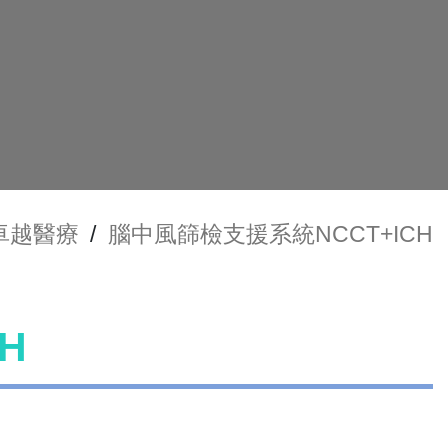
卓越醫療
/
腦中風篩檢支援系統NCCT+ICH
H