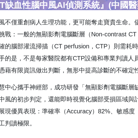
CT缺血性腦中風AI偵測系統』(中國
風不僅重創病人生理功能，更可能奪走寶貴生命。
戰：一般的無顯影劑電腦斷層（Non-contrast
的腦部灌流掃描（CT perfusion，CTP）則
手的是，不是每家醫院都有CTP設備和專業判讀人
憑藉有限資訊做出判斷，無形中提高診斷的不確定
慧中心攜手神經部，成功研發「無顯影劑電腦斷層缺
中風的初步判定，還能即時視覺化腦部受損區域與計
優異表現：準確率（Accuracy）82%、敏感度（Sensi
工判讀極限。