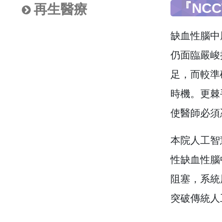
『NC
再生醫療
缺血性腦中
仍面臨嚴峻挑
足，而較準確
時機。更棘
使醫師必須
本院人工智
性缺血性腦
阻塞，系統展現
突破傳統人