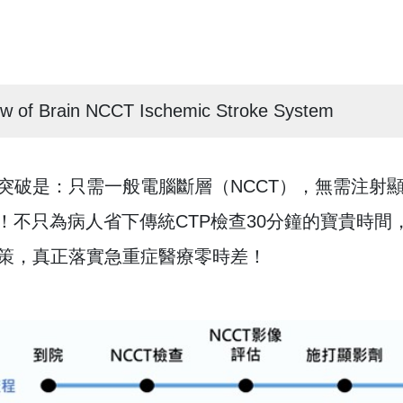
w of Brain NCCT Ischemic Stroke System
突破是：只需一般電腦斷層（NCCT），無需注射
）！不只為病人省下傳統CTP檢查30分鐘的寶貴時
策，真正落實急重症醫療零時差！