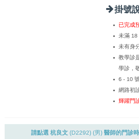
掛號
已完成
未滿 1
未有身
教學診
學診，
6 - 1
網路初
輝躍門