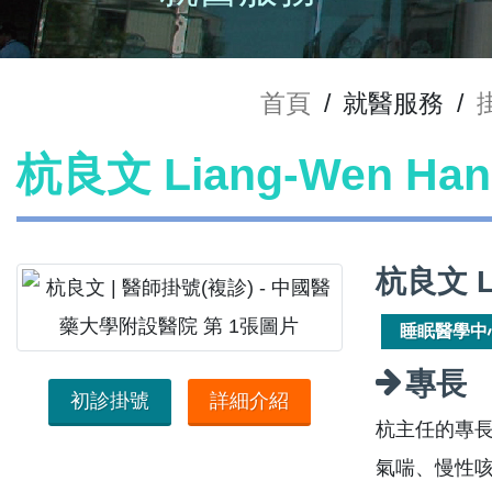
首頁
/
就醫服務
/
杭良文 Liang-Wen H
杭良文 L
睡眠醫學中
專長
初診掛號
詳細介紹
杭主任的專
氣喘、慢性