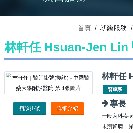
首頁
/
就醫服務
/
林軒任 Hsuan-Jen Li
林軒任 H
腎臟系
專長
初診掛號
詳細介紹
一般內科疾
末期腎病、