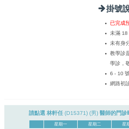
掛號
已完成
未滿 1
未有身
教學診
學診，
6 - 1
網路初