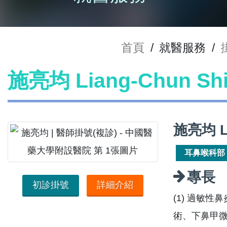
首頁
/
就醫服務
/
施亮均 Liang-Chun S
施亮均 L
耳鼻喉科部
專長
初診掛號
詳細介紹
(1) 過敏
術、下鼻甲