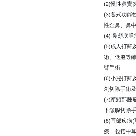
(2)慢性鼻
(3)各式功
性歪鼻、鼻
(4) 鼻顱
(5)成人打
術、低溫等
臂手術
(6)小兒打
創切除手術
(7)頭頸部
下頷腺切除
(8)耳部疾
療，包括中