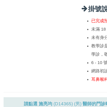
掛號
已完成
未滿 1
未有身
教學診
學診，
6 - 1
網路初
耳鼻喉