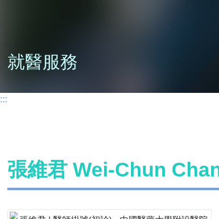
就醫服務
:::
張維君 Wei-Chun Ch