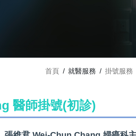
首頁
/
就醫服務
/
掛號服務
ang 醫師掛號(初診)
張維君 Wei-Chun Chang 婦癌科