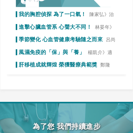
我的胸腔偵探 為了一口氣！
陳家弘》治
療是為了未來生活品質
進擊心臟血管系 心聲大不同！
林晏年》
調整生活習慣「心」事就變少！
季節變化 心血管健康考驗隨之而來
呂尚
謁》冠狀動脈狹窄初期症狀不明顯
風濕免疫的「保」與「養」
楊凱介》適
當運動，達到調整免疫力的效果
肝移植成就輝煌 榮獲醫療典範獎
鄭隆
賓》全力一搏，我們一起拚看看！
為了您 我們持續進步