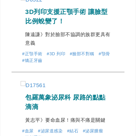
3D列印支援正顎手術 讓臉型
比例蛻變了！
陳遠謙》對於臉部不協調的族群更具有
意義
#正顎手術
#3D 列印
#臉部不對稱
#顎骨
#矯正牙齒
包羅萬象泌尿科 尿路的點點
滴滴
黃志平》要命血尿！痛與不痛是關鍵
#血尿
#泌尿道感染
#結石
#泌尿腫瘤