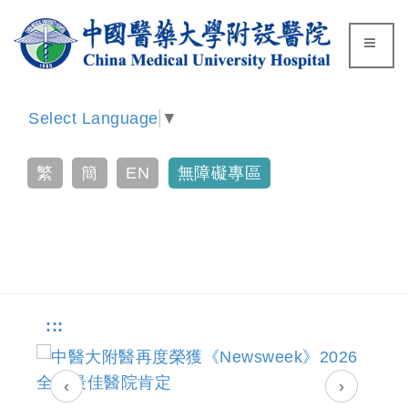
Select Language
▼
繁
簡
EN
無障礙專區
:::
‹
›