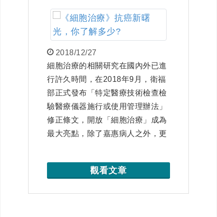
2018/12/27
細胞治療的相關研究在國內外已進
行許久時間，在2018年9月，衛福
部正式發布「特定醫療技術檢查檢
驗醫療儀器施行或使用管理辦法」
修正條文，開放「細胞治療」成為
最大亮點，除了嘉惠病人之外，更
推動醫療生技的發展。 全球生醫產
業的熱門議題，您知道什麼是「細
觀看文章
胞治療」嗎？開放6大項治療技術
與其適應症？在細胞治療前應知道
哪些事？ 快來聽聽醫師們怎麼
說….