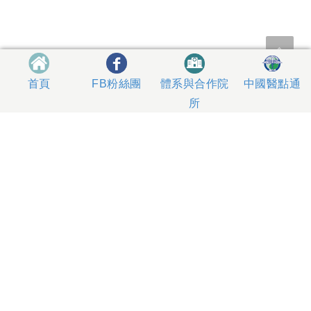
體系與合作院
中國醫點通
首頁
FB粉絲團
所
404327 台中市北區育德路2號
總機電話專線 04-22052121、04-22062121
人工掛號服務 04-22056631
到院指南
網站意見
社區服務
無菸醫院
影片專區