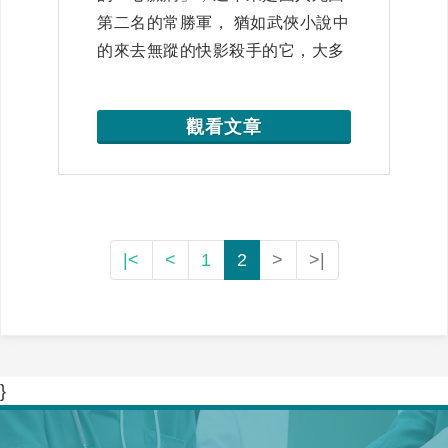
第二名的常勝軍， 猶如武俠小說中
的來去無蹤的快影殺手的它，大多
發作在人生的黃金壯年，留給家庭
一份來不及說再見的遺憾 ，或因為
觀看文章
病友的心臟無力，造成生活陷入低
潮 、無法繼續前進… 「護」心，
成為你我日常最刻不容緩的議題之
一!
|<
<
1
2
>
>|
}