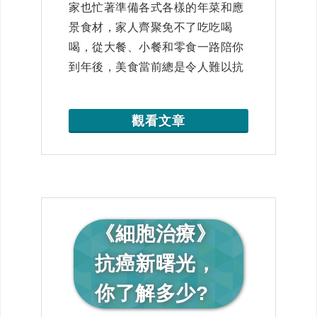
家也忙著準備各式各樣的年菜和應
景食材，家人齊聚免不了吃吃喝
喝，從大餐、小餐和零食一路陪你
到年後，美食當前總是令人難以抗
拒，再加上生活作息不正常，真的
讓身體難受了…… 這時「過年病」
觀看文章
悄悄偷走您的健康，腸胃炎、感
冒、發燒、外傷、流感、暈眩、過
敏、皮膚感染、下背痛、下呼吸道
疾病、噁心嘔吐等年節症候群跟著
來報到，新春特輯教你怎樣健康吃
不被病魔來拜年!
《細胞治療》
抗癌新曙光，
你了解多少?