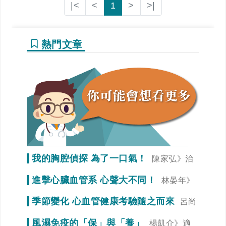
|<
<
1
>
>|
熱門文章
我的胸腔偵探 為了一口氣！
陳家弘》治
療是為了未來生活品質
進擊心臟血管系 心聲大不同！
林晏年》
調整生活習慣「心」事就變少！
季節變化 心血管健康考驗隨之而來
呂尚
謁》冠狀動脈狹窄初期症狀不明顯
風濕免疫的「保」與「養」
楊凱介》適