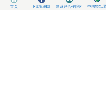
體系與合作院所
中國醫點
首頁
FB粉絲團
404327 台中市北區育德路2號
總機電話專線 04-22052121、04-22062121
人工掛號服務 04-22056631
到院指南
網站意見
社區服務
無菸醫院
影片專區
箱
本網站內容屬中國醫藥大學附設醫院所有，一切內容僅供
使用者在網站線上閱讀，禁止以任何形式儲存、散佈或重
製部分或全部內容
本網站建議以Internet Explorer 10以上、Firefox或
Google Chrome等瀏覽器瀏覽。