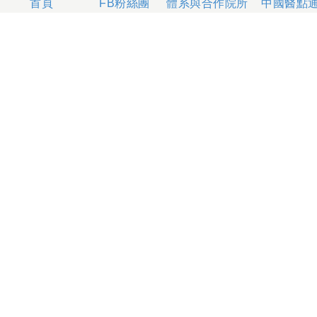
體系與合作院所
中國醫點
首頁
FB粉絲團
404327 台中市北區育德路2號
總機電話專線 04-22052121、04-22062121
人工掛號服務 04-22056631
到院指南
網站意見
社區服務
無菸醫院
影片專區
箱
本網站內容屬中國醫藥大學附設醫院所有，一切內容僅供
使用者在網站線上閱讀，禁止以任何形式儲存、散佈或重
製部分或全部內容
本網站建議以Internet Explorer 10以上、Firefox或
Google Chrome等瀏覽器瀏覽。