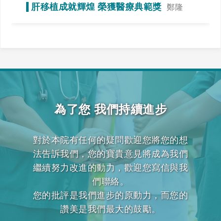
當運動，達到調整免疫力的效果
肝移植成就輝煌 榮獲醫療典範獎
鄭隆
賓》全力一搏，我們一起拚看看！
為了您 我們持續進步
對於本院有任何的疑問歡迎您將您的想
法告訴我們，您的寶貴意見將成為我們
繼續努力改進的動力，歡迎您寫信與我
們聯絡。
您的批評是我們進步的原動力，而您的
讚美是我們最大的鼓勵。