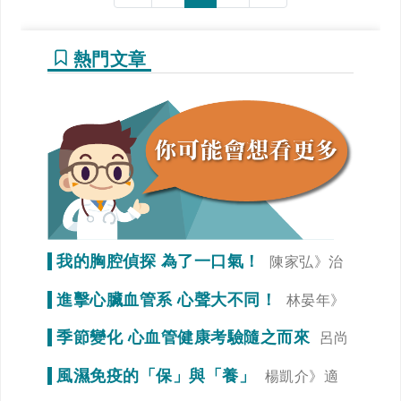
熱門文章
我的胸腔偵探 為了一口氣！
陳家弘》治
療是為了未來生活品質
進擊心臟血管系 心聲大不同！
林晏年》
調整生活習慣「心」事就變少！
季節變化 心血管健康考驗隨之而來
呂尚
謁》冠狀動脈狹窄初期症狀不明顯
風濕免疫的「保」與「養」
楊凱介》適