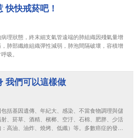
惹 快快戒菸吧！
的病理狀態，終末細支氣管遠端的肺組織因殘氣量增
張，肺部纖維組織彈性減弱，肺泡間隔破壞，容積增
常呼吸。
身 我們可以這樣做
因包括基因遺傳、年紀大、感染、不當食物調理與儲
幅射、菸草、酒精、檳榔、空汙、石棉、肥胖、少活
如：高油、油炸、燒烤、低纖）等。多數癌症的發生
影響而成，例如特定的遺傳體質...