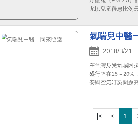
浮微粒（PM 2.
尤以兒童罹患比例
約為30-50%，氣喘
氣喘兒中醫
2018/3/21
在台灣身受氣喘困
盛行率在15～20
安與空氣汙染問題
|<
<
1