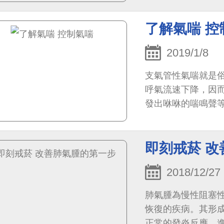
了解氣喘 控
2019/1/8
支氣管性氣喘就是
呼氣流速下降，因
發出咻咻的喘鳴聲
即刻戒菸 
2018/12/27
肺氣腫為慢性阻塞
恢復的疾病。其形
正常的發炎反應，