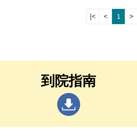
|<
<
1
>
到院指南