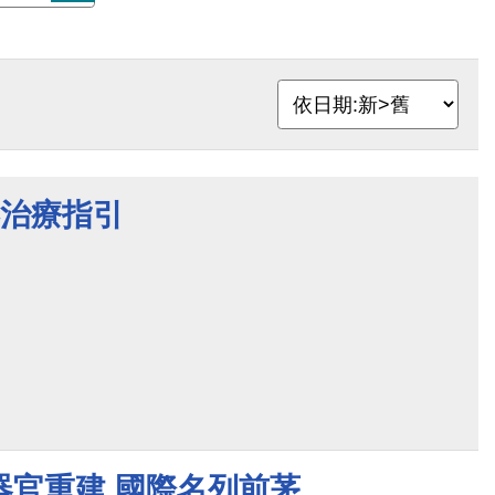
壓治療指引
器官重建 國際名列前茅