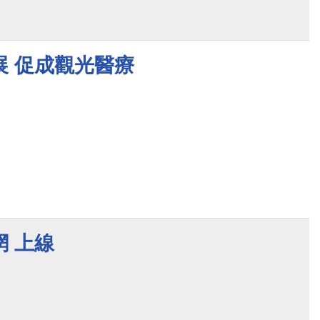
展 促成觀光醫療
 上線