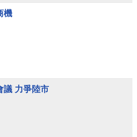
商機
會議 力爭陸市