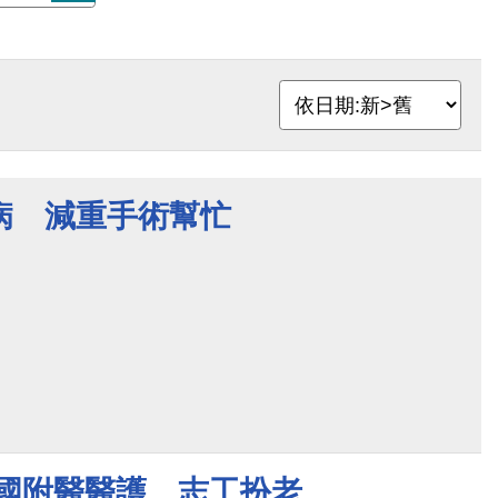
病 減重手術幫忙
中國附醫醫護、志工扮老