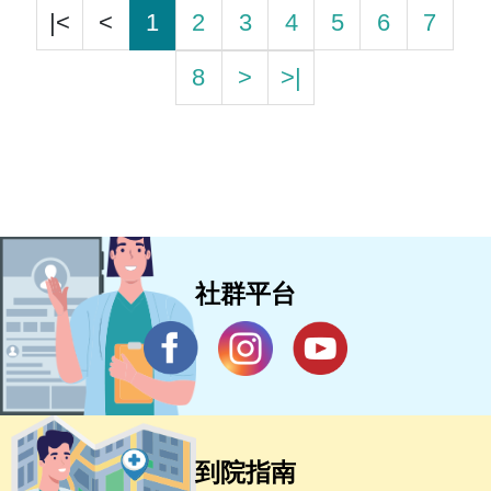
|<
<
1
2
3
4
5
6
7
8
>
>|
社群平台
到院指南