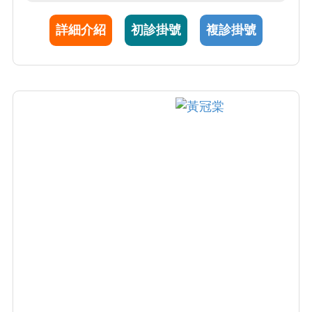
標準療法未能有效控制病情之病患提供及時、
詳細介紹
初診掛號
複診掛號
具潛力之療法，並發展成為更具療效之新方法
以造福病患。