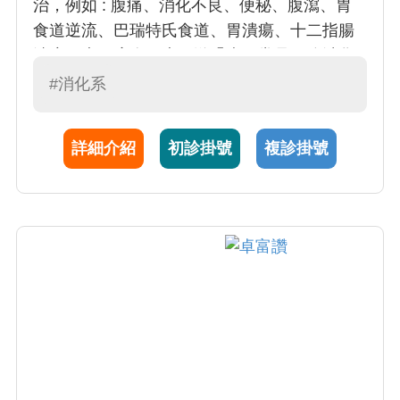
治，例如 : 腹痛、消化不良、便秘、腹瀉、胃
食道逆流、巴瑞特氏食道、胃潰瘍、十二指腸
潰瘍、大腸瘜肉、大腸激躁症、常見肝膽消化
道疾病等。B型及C型肝炎、肝功能異常、肝硬
#消化系
化、肝癌診斷與治療。執行腹部超音波、胃
鏡、內視鏡止血術、診斷性大腸鏡及大腸瘜肉
詳細介紹
初診掛號
複診掛號
切除術等內視鏡檢查。王醫師亦擅長於肝腫瘤
細針穿刺檢查與肝腫瘤射頻消融術等相關治
療。