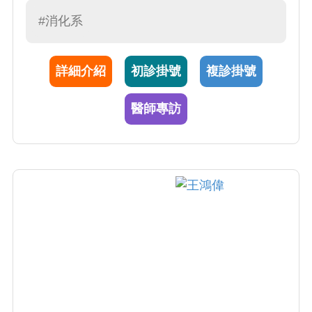
及食道靜脈瘤出血、大腸瘜肉的切除、消化道
#消化系
腫瘤的診斷等。另外擅長於膽道胰臟疾病的治
療，利用逆行性膽胰管攝影(ERCP)，檢查並治
詳細介紹
初診掛號
複診掛號
療膽道結石及腫瘤及所引起的阻塞，結石取出
及膽道、胰管的支架置放。
醫師專訪