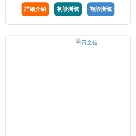
療，效果或優於酒精注射，單一腫瘤的根除率
詳細介紹
初診掛號
複診掛號
大於 90%。鄭庚申醫師亦擅長於肝腫瘤細針穿
刺檢查、腹部超音波檢查、胃、大腸內視鏡檢
查