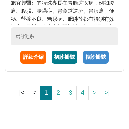
施宜興醫師的特殊專長在胃腸道疾病，例如腹
痛、腹脹、腸躁症、胃食道逆流、胃潰瘍、便
秘、營養不良、糖尿病、肥胖等都有特別有效
治療；及對肝膽疾病相關診治，如B型及C型肝
炎、肝功能異常、脂肪肝、肝硬化、肝癌、高
#消化系
血脂、經過積極治療都有很好的療效。及各種
腹部超音波檢查、消化道內視鏡、大腸鏡檢
詳細介紹
初診掛號
複診掛號
查，醫師為了確認病因，幫助各種消化系統疾
病的診療，會安排內視鏡檢查，以確認診斷，
內視鏡配合麻醉檢查，可以避免檢查時之疼痛
不適。
|<
<
1
2
3
4
>
>|