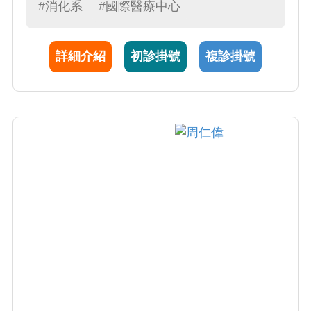
例，治療膽胰管結石、腫瘤、及相關病症有極
#消化系
#國際醫療中心
為豐富的臨床經驗，是國內 ERCP領域的專家
及指導醫師。黃醫師也擅長於其它治療性內視
詳細介紹
初診掛號
複診掛號
鏡術，包括內視鏡超音波（Endoscopic
Ultrasound, EUS）、內視鏡腫瘤息肉切除術
（Endoscopic Mucosal Resection, EMR）、膽
胰管內視鏡術（Peroral
Cholangiopancreatoscopy）及金屬支架置放術
等。