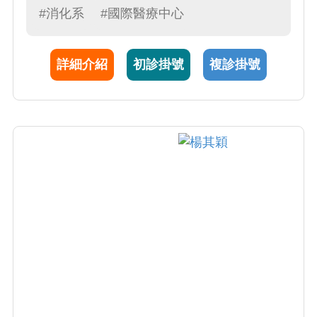
(包括克隆氏症及潰瘍性結腸炎) 、消化性潰
#消化系
#國際醫療中心
瘍、消化道出血疾病、以及一般胃腸肝膽疾病
的診療。周醫師對肝癌及胃腸道癌症治療亦有
詳細介紹
初診掛號
複診掛號
所專攻。內視鏡診療方面，周醫師擅長於內視
鏡胃造口術、胃鏡、大腸鏡、雙氣囊小腸鏡及
膠囊內視鏡檢查及治療、以及胃內水球減肥
術。