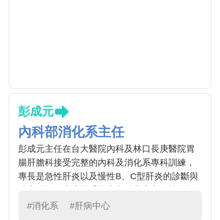
彭成元
內科部消化系主任
彭成元主任在台大醫院內科及林口長庚醫院胃
腸肝膽科接受完整的內科及消化系專科訓練，
專長是急性肝炎以及慢性B、C型肝炎的診斷與
治療，評估病患接受抗病毒治療之必要性並提
供病患最新的標準治療方法。此外，致力於發
#消化系
#肝病中心
展具前瞻性的抗病毒療法，希望能夠針對目前