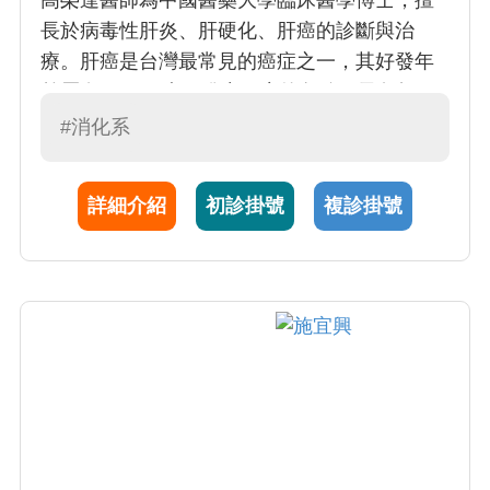
長於病毒性肝炎、肝硬化、肝癌的診斷與治
療。肝癌是台灣最常見的癌症之一，其好發年
齡層在 60-70 歲，發生肝癌的危險因子包括：B
型或C型肝炎感染、長時間酒精攝取、家族肝癌
#消化系
史等。肝癌診斷方法包括：肝臟超音波、電腦
斷層檢查、血管攝影等、血中胎兒蛋白值檢
詳細介紹
初診掛號
複診掛號
驗。高醫師亦擅長於肝腫瘤細針穿刺檢查、腹
部超音波檢查、消化道內視鏡檢查(胃鏡、大腸
鏡)。