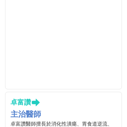
卓富讚
主治醫師
卓富讚醫師擅長於消化性潰瘍、胃食道逆流、