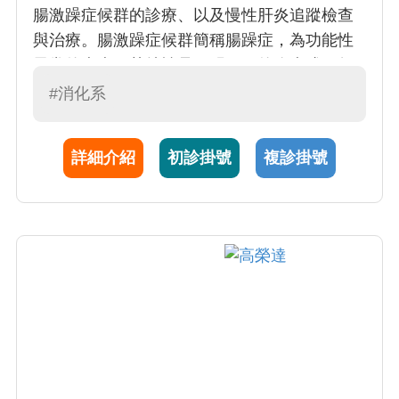
腸激躁症候群的診療、以及慢性肝炎追蹤檢查
與治療。腸激躁症候群簡稱腸躁症，為功能性
異常的疾病；其特性是不明原因的腹痛或不舒
服伴隨著排便的型態改變，是一種常見的消化
#消化系
道疾患。胃食道逆流主要會使食道出現包括糜
爛性或逆流性食道炎、非糜爛性逆流疾病，以
詳細介紹
初診掛號
複診掛號
及巴雷氏食道癌前病變等病症。卓醫師亦對內
視鏡檢查診療，例如內視鏡痔瘡結紮有獨到的
表現成績