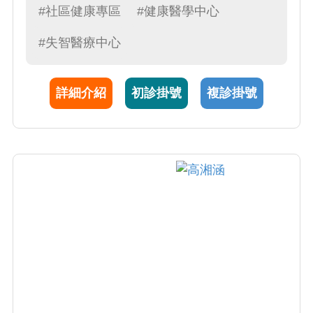
#社區健康專區
#健康醫學中心
優良獎榮譽。林醫師並擔任台灣老年學暨老年
醫學會委員，積極參與各項老人照護相關之計
#失智醫療中心
劃與活動。
詳細介紹
初診掛號
複診掛號