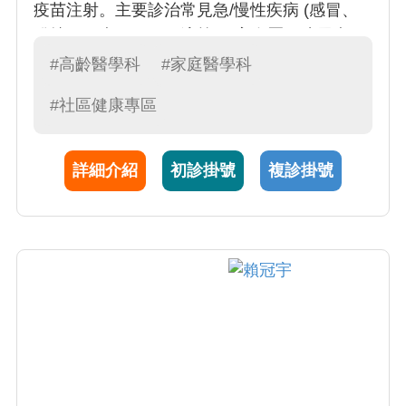
疫苗注射。主要診治常見急/慢性疾病 (感冒、
發燒、頭痛、腸胃不適等)、高血壓、糖尿病、
高血脂、癌症篩檢等。除門診服務外，同時為
#高齡醫學科
#家庭醫學科
高齡醫學病房專任主治醫師、並且參與安寧緩
#社區健康專區
和居家及預立醫療照護諮商業務。
詳細介紹
初診掛號
複診掛號