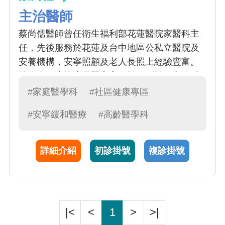
主治醫師
蔡尚儒醫師曾任衛生福利部花蓮醫院家醫科主
任，先後服務於花蓮及台中地區公私立醫院及
安養機構，安寧照顧及老人長照上經驗豐富。
後為進一步推廣長照安寧，於回到於國立陽明
交通大學公共衛生研究所進修，並設有粉絲專
#家庭醫學科
#社區健康專區
頁「蔡尚儒醫師的安寧故事-臥床/非癌病人的幽
#安寧緩和醫療
#高齡醫學科
谷伴行」。於各式急慢性疾病診斷、旅遊諮
詢、預防保健及戒菸服務亦均專精。
詳細介紹
初診掛號
複診掛號
|<
<
1
>
>|