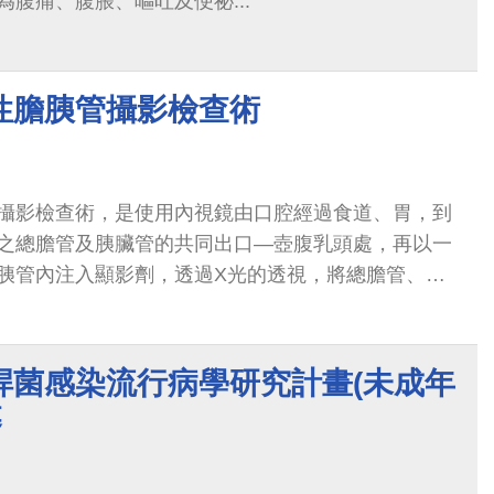
腹痛、腹脹、嘔吐及便祕...
性膽胰管攝影檢查術
攝影檢查術，是使用內視鏡由口腔經過食道、胃，到
之總膽管及胰臟管的共同出口—壺腹乳頭處，再以一
胰管內注入顯影劑，透過X光的透視，將總膽管、肝
影出來，進而進行診斷及治療。
桿菌感染流行病學研究計畫(未成年
募