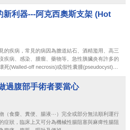
利器---阿克西奧斯支架 (Hot
見的疾病，常見的病因為膽道結石、酒精濫用、高三
疫疾病、感染、腫瘤、藥物等。急性胰臟炎有許多的
lled-off necrosis)或假性囊腫(pseudocyst)會
 做過腹部手術者要當心
物（食麋、糞便、腸液⋯）完全或部分無法順利運行
的症狀，臨床上又可分為機械性腸阻塞與麻痺性腸阻