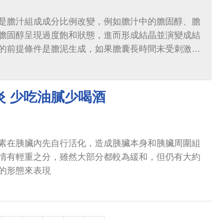
是膽汁組成成分比例改變，例如膽汁中的膽固醇、膽
膽固醇呈現過度飽和狀態，進而形成結晶並演變成結
的前提條件是膽泥生成，如果膽囊長時間未受刺激而
全，導致膽汁一直停留...
炎 少吃油膩少喝酒
素在胰臟內先自行活化，造成胰臟本身和胰臟周圍組
情有輕重之分，雖然大部分都較為緩和，但仍有大約
重的形態來表現