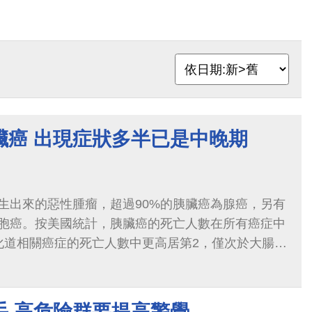
臟癌 出現症狀多半已是中晚期
生出來的惡性腫瘤，超過90%的胰臟癌為腺癌，另有
胞癌。按美國統計，胰臟癌的死亡人數在所有癌症中
化道相關癌症的死亡人數中更高居第2，僅次於大腸直
比率，是女性的1.3倍。
手 高危險群要提高警覺