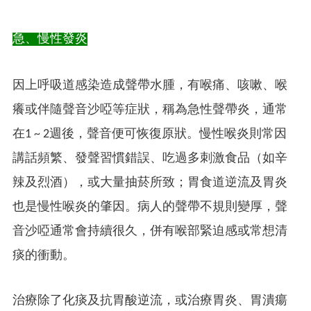
急、慢性發炎
因上呼吸道感染造成聲帶水腫，有喉痛、咳嗽、喉
癢或伴隨聲音沙啞等症狀，稱為急性聲帶炎，通常
在1 ~ 2週後，聲音便可恢復原狀。慢性喉炎則常因
講話頻繁、發聲習慣錯誤、吃過多刺激食品（如辛
辣及烈酒），或大量抽菸所致；胃食道逆流及胃炎
也是慢性喉炎的肇因。病人的聲帶不規則變厚，聲
音沙啞通常會持續很久，併有喉部緊迫感或常想清
痰的衝動。
治療除了化痰及抗胃酸逆流，或治療胃炎、胃潰瘍