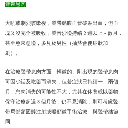
聲帶息肉
大吼或劇烈咳嗽後，聲帶黏膜血管破裂出血，但血
塊又沒完全被吸收，聲音沙啞持續 2 週以上 ~ 數月，
甚至愈來愈啞，多見於男性（抽菸會使症狀加
劇）。
在治療聲帶息肉方面，輕微的、剛出現的聲帶息肉
可因少話及吃藥而消失，但若症狀已持續一、兩個
月，息肉消失的可能性不大，尤其在休養或以藥物
保守治療超過 3 個月後，仍不見消除，則可考慮聲
帶局部類固醇注射或喉顯微手術治療，與聲帶結節
同。