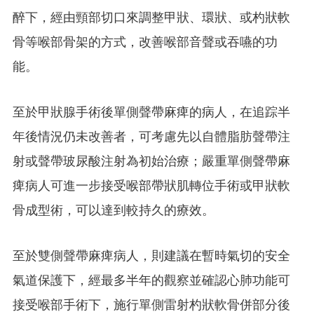
醉下，經由頸部切口來調整甲狀、環狀、或杓狀軟
骨等喉部骨架的方式，改善喉部音聲或吞嚥的功
能。
至於甲狀腺手術後單側聲帶麻痺的病人，在追踪半
年後情況仍未改善者，可考慮先以自體脂肪聲帶注
射或聲帶玻尿酸注射為初始治療；嚴重單側聲帶麻
痺病人可進一步接受喉部帶狀肌轉位手術或甲狀軟
骨成型術，可以達到較持久的療效。
至於雙側聲帶麻痺病人，則建議在暫時氣切的安全
氣道保護下，經最多半年的觀察並確認心肺功能可
接受喉部手術下，施行單側雷射杓狀軟骨併部分後