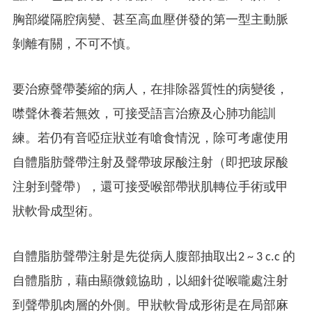
胸部縱隔腔病變、甚至高血壓併發的第一型主動脈
剝離有關，不可不慎。
要治療聲帶萎縮的病人，在排除器質性的病變後，
噤聲休養若無效，可接受語言治療及心肺功能訓
練。若仍有音啞症狀並有嗆食情況，除可考慮使用
自體脂肪聲帶注射及聲帶玻尿酸注射（即把玻尿酸
注射到聲帶），還可接受喉部帶狀肌轉位手術或甲
狀軟骨成型術。
自體脂肪聲帶注射是先從病人腹部抽取出2 ~ 3 c.c 的
自體脂肪，藉由顯微鏡協助，以細針從喉嚨處注射
到聲帶肌肉層的外側。甲狀軟骨成形術是在局部麻