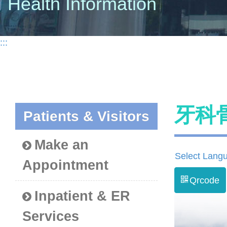
Health Information
:::
牙科
Patients & Visitors
Make an
Select Lang
Appointment
Qrcode
Inpatient & ER
Services