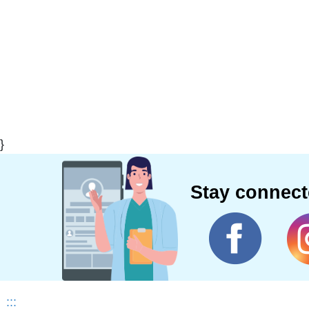
}
Stay connec
:::