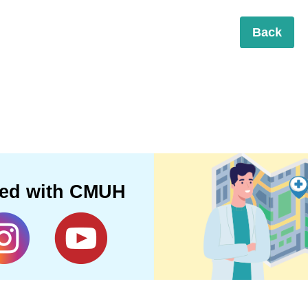
Back
ted with CMUH