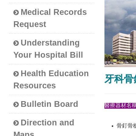
Medical Records
Request
Understanding
Your Hospital Bill
Health Education
牙科骨
Resources
Bulletin Board
醫療器材名
Direction and
骨釘骨
Maps