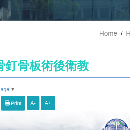
Home
/
H
骨釘骨板術後衛教
uage
▼
A-
A+
Print