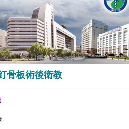
釘骨板術後衛教
稱
板