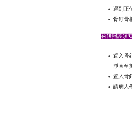
遇到正
骨釘骨
術後照護須
置入骨
淨直至
置入骨
請病人