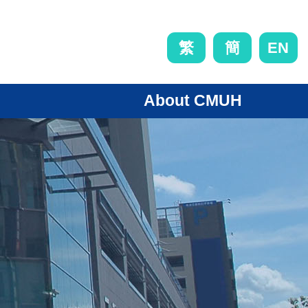
EN
繁
簡
About CMUH