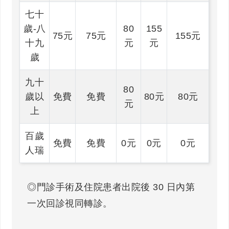
七十
歲-八
80
155
75元
75元
155元
十九
元
元
歲
九十
80
歲以
免費
免費
80元
80元
元
上
百歲
免費
免費
0元
0元
0元
人瑞
◎門診手術及住院患者出院後 30 日內第
一次回診視同轉診。