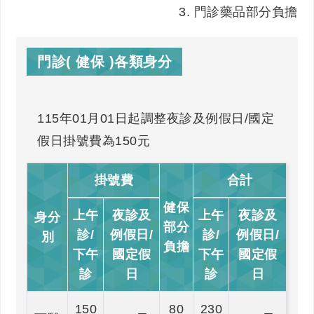
3. 門診藥品部分負擔
門診( 健保 )各類身分
115年01月01日起調整夜診及例假日/國定
假日掛號費為150元
掛號費
合計
健保
上午
夜診及
上午
夜診及
身分
部分
診/
例假日/
診/
例假日/
別
負擔
下午
國定假
下午
國定假
診
日
診
日
150
80
230