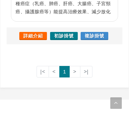
種癌症（乳癌、肺癌、肝癌、大腸癌、子宮頸
癌、攝護腺癌等）能提高治療效果、減少放化
療標靶副作用與身體不適、提升生活品質及壽
命。 擅長於肝硬化腹水、糖尿病、腸胃疾病、
過敏疾病、免疫風濕病、失眠、健忘與疑難雜
詳細介紹
初診掛號
複診掛號
症的整體性治療。
|<
<
1
>
>|