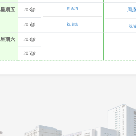
周彥均
星期五
203診
周
205診
祝璿嬿
祝
星期六
203診
205診