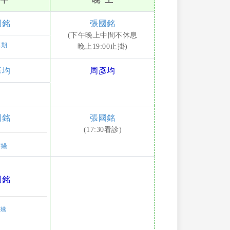
國銘
張國銘
(下午晚上中間不休息
博期
晚上19:00止掛)
彥均
周彥均
國銘
張國銘
(17:30看診)
璿嬿
國銘
璿嬿