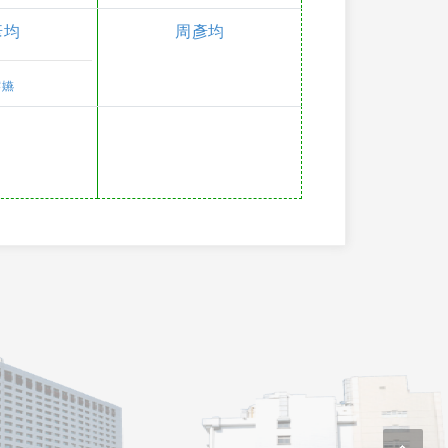
彥均
周彥均
璿嬿