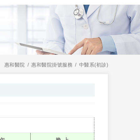
惠和醫院
惠和醫院掛號服務
中醫系(初診)
 午
晚 上