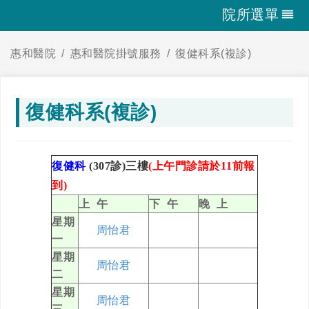
院所選單
惠和醫院
惠和醫院掛號服務
復健科系(複診)
復健科系(複診)
復健科
(307診)三樓
(上午門診請於11前報
到)
上 午
下 午
晚 上
星期
周怡君
一
星期
周怡君
二
星期
周怡君