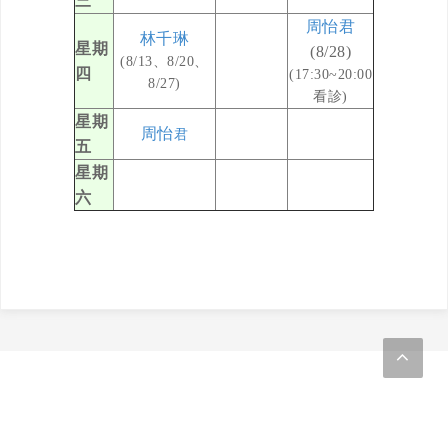
三
周怡君
林千琳
星期
(8/28)
(8/13、8/20、
四
(17:30~20:00
8/27)
看診)
星期
周怡
君
五
星期
六