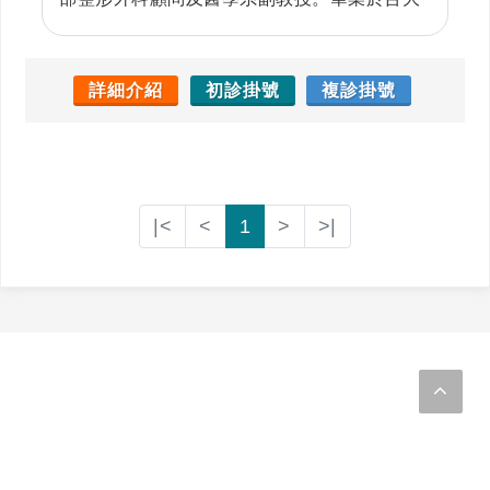
醫學系，並取得台灣大學博士學位，曾任國泰
醫院燒傷中心主任，於八仙塵暴救治大量燒燙
傷病人。師承「台灣整形外科教父」陳明庭教
詳細介紹
初診掛號
複診掛號
授，專精血管瘤治療、顯微重建、醫美手術、
自體與異體移植、慢性傷口與燒燙傷疤痕治
療，並致力於幹細胞與生醫材料研究。因臨床
與研究表現卓越，現為台灣整形外科醫學會理
|<
<
1
>
>|
事。